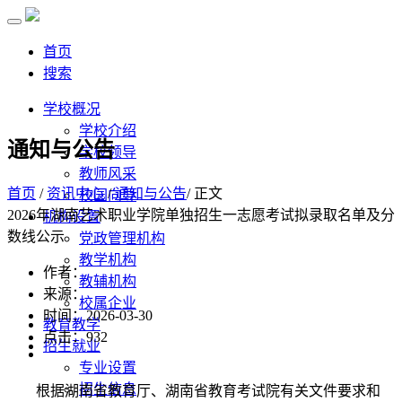
首页
搜索
学校概况
学校介绍
通知与公告
学校领导
教师风采
首页
/
资讯中心
/
通知与公告
/ 正文
校园向导
2026年湖南艺术职业学院单独招生一志愿考试拟录取名单及分
机构设置
数线公示
党政管理机构
教学机构
作者：
教辅机构
来源：
校属企业
时间：2026-03-30
教育教学
点击：
932
招生就业
专业设置
招生信息
根据湖南省教育厅、湖南省教育考试院有关文件要求和