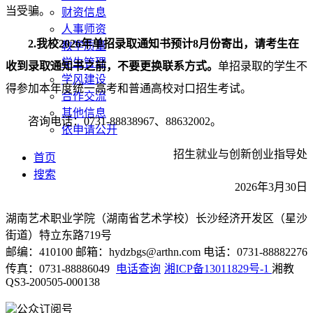
当受骗。
财资信息
人事师资
2
.我校202
6
年单招录取通知书预计8月份寄出，请考生在
教学质量
学生管理
收到录取通知书之前，不要更换联系方式。
单招录取的学生不
学风建设
得参加本年度统一高考和普通高校对口招生考试。
合作交流
其他信息
咨询电话：0731-88838967、88632002。
依申请公开
招生就业与创新创业指导处
首页
搜索
2026年3月30日
湖南艺术职业学院（湖南省艺术学校）长沙经济开发区（星沙
街道）特立东路719号
邮编：410100 邮箱：hydzbgs@arthn.com 电话：0731-88882276
传真：0731-88886049
电话查询
湘ICP备13011829号-1
湘教
QS3-200505-000138
公众订阅号