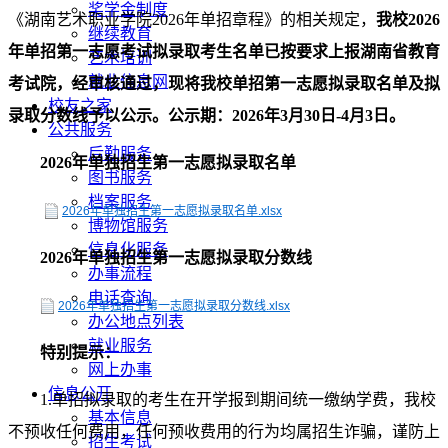
奖学金制度
《湖南艺术职业学院2026年单招章程》的相关规定，
我校202
6
继续教育
年单招第
一
志愿考试拟录取考生名单已按要求上报湖南省教育
艺术培训
就业信息网
考试院，经审核通过，现
将我校单招第一志愿拟录取名单及拟
校友之家
录取分数线
予以公示。公示期：202
6
年
3
月
30
日-
4
月
3
日。
公共服务
后勤服务
2026年单独招生第一志愿拟录取名单
图书服务
档案服务
2026年单独招生第一志愿拟录取名单.xlsx
博物馆服务
信息化服务
2026年单独招生第一志愿拟录取分数线
办事流程
电话查询
2026年单独招生第一志愿拟录取分数线.xlsx
办公地点列表
就业服务
特别提示：
网上办事
信息公开
1.单招拟录取的考生在开学报到期间统一缴纳学费，我校
基本信息
不预收任何费用，任何预收费用的行为均属招生诈骗，谨防上
招生考试