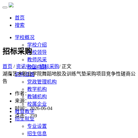
首页
搜索
学校概况
学校介绍
招标采购
学校领导
教师风采
首页
/
资讯中心
/
招标采购
/ 正文
校园向导
湖南艺术职业学院舞蹈地胶及训练气垫采购项目竞争性磋商公
机构设置
告
党政管理机构
教学机构
作者：
教辅机构
来源：
校属企业
时间：2026-06-04
教育教学
点击：
259
招生就业
专业设置
招生信息