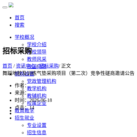
首页
搜索
学校概况
学校介绍
招标采购
学校领导
教师风采
首页
/
资讯中心
/
招标采购
/ 正文
校园向导
舞蹈地胶及训练气垫采购项目（第二次）竞争性磋商邀请公告
机构设置
党政管理机构
作者：
教学机构
来源：
教辅机构
时间：2026-06-18
校属企业
点击：
14
教育教学
招生就业
专业设置
招生信息