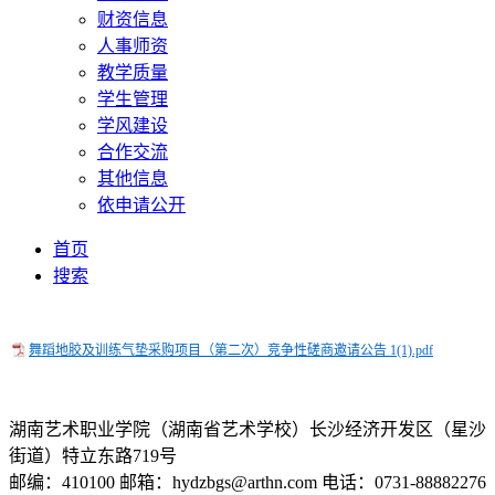
财资信息
人事师资
教学质量
学生管理
学风建设
合作交流
其他信息
依申请公开
首页
搜索
舞蹈地胶及训练气垫采购项目（第二次）竞争性磋商邀请公告 1(1).pdf
湖南艺术职业学院（湖南省艺术学校）长沙经济开发区（星沙
街道）特立东路719号
邮编：410100 邮箱：hydzbgs@arthn.com 电话：0731-88882276