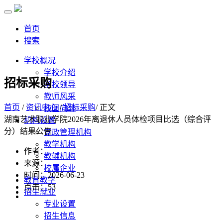
首页
搜索
学校概况
学校介绍
招标采购
学校领导
教师风采
首页
/
资讯中心
/
招标采购
/ 正文
校园向导
湖南艺术职业学院2026年离退休人员体检项目比选（综合评
机构设置
分）结果公告
党政管理机构
教学机构
作者：
教辅机构
来源：
校属企业
时间：2026-06-23
教育教学
点击：
53
招生就业
专业设置
招生信息