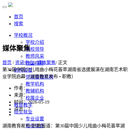
首页
搜索
学校概况
学校介绍
媒体聚焦
学校领导
教师风采
首页
/
资讯中心
/
媒体聚焦
/ 正文
校园向导
第30届中国少儿戏曲小梅花荟萃湖南省选拔展演在湖南艺术职
机构设置
业学院启幕（湖南教育发布 • 职教）
党政管理机构
教学机构
作者：
教辅机构
来源：
校属企业
时间：2026-05-19
教育教学
点击：
7
招生就业
专业设置
湖南教育发布•职教报道：第30届中国少儿戏曲小梅花荟萃湖
招生信息