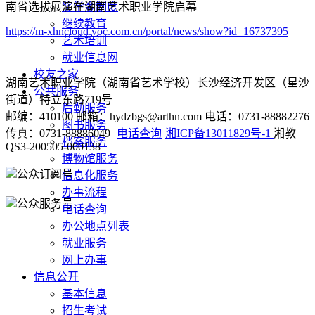
南省选拔展演在湖南艺术职业学院启幕
奖学金制度
继续教育
https://m-xhncloud.voc.com.cn/portal/news/show?id=16737395
艺术培训
就业信息网
校友之家
湖南艺术职业学院（湖南省艺术学校）长沙经济开发区（星沙
公共服务
街道）特立东路719号
后勤服务
邮编：410100 邮箱：hydzbgs@arthn.com 电话：0731-88882276
图书服务
传真：0731-88886049
电话查询
湘ICP备13011829号-1
湘教
档案服务
QS3-200505-000138
博物馆服务
公众订阅号
信息化服务
办事流程
公众服务号
电话查询
办公地点列表
就业服务
网上办事
信息公开
基本信息
招生考试