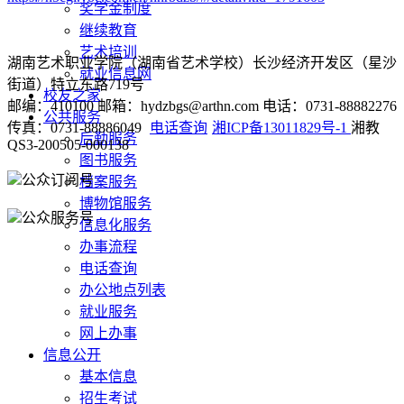
奖学金制度
继续教育
艺术培训
湖南艺术职业学院（湖南省艺术学校）长沙经济开发区（星沙
就业信息网
街道）特立东路719号
校友之家
邮编：410100 邮箱：hydzbgs@arthn.com 电话：0731-88882276
公共服务
传真：0731-88886049
电话查询
湘ICP备13011829号-1
湘教
后勤服务
QS3-200505-000138
图书服务
公众订阅号
档案服务
博物馆服务
公众服务号
信息化服务
办事流程
电话查询
办公地点列表
就业服务
网上办事
信息公开
基本信息
招生考试