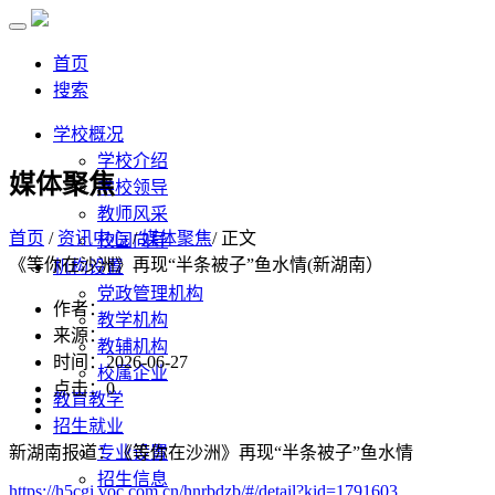
首页
搜索
学校概况
学校介绍
媒体聚焦
学校领导
教师风采
首页
/
资讯中心
/
媒体聚焦
/ 正文
校园向导
《等你在沙洲》再现“半条被子”鱼水情(新湖南）
机构设置
党政管理机构
作者：
教学机构
来源：
教辅机构
时间：2026-06-27
校属企业
点击：
0
教育教学
招生就业
新湖南报道：《等你在沙洲》再现“半条被子”鱼水情
专业设置
招生信息
https://h5cgi.voc.com.cn/hnrbdzb/#/detail?kid=1791603