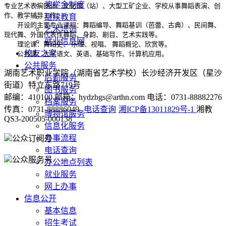
奖学金制度
专业艺术表演团体、文化馆（站）、大型工矿企业、学校从事舞蹈表演、创
作、教学辅导工作。
继续教育
开设的主要专业课程：舞蹈编导、舞蹈基训（芭蕾、古典）、民间舞、
艺术培训
现代舞、外国代表性舞蹈、身韵、剧目、艺术实践等。
就业信息网
理论课：舞蹈史、 乐理、视唱、 舞蹈概论、欣赏等。
校友之家
公共课：大学语文、英语、基础写作、计算机应用。
公共服务
湖南艺术职业学院（湖南省艺术学校）长沙经济开发区（星沙
后勤服务
街道）特立东路719号
图书服务
邮编：410100 邮箱：hydzbgs@arthn.com 电话：0731-88882276
档案服务
传真：0731-88886049
电话查询
湘ICP备13011829号-1
湘教
博物馆服务
QS3-200505-000138
信息化服务
办事流程
公众订阅号
电话查询
公众服务号
办公地点列表
就业服务
网上办事
信息公开
基本信息
招生考试