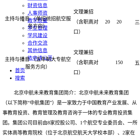
财资信息
文理兼招
人事师资
主持与播音 （单招统招航空服
教学质量
（含职高对
20
20
三
务方向）
学生管理
口）
学风建设
合作交流
其他信息
文理兼招
依申请公开
主持与播音 （五年制大专航空
（含职高对
150
五
服务方向）
首页
口）
搜索
北京中航未来教育集团简介：北京中航未来教育集团
（以下简称“中航集团”）是一家致力于中国教育产业发展、从
事教育投资、教育管理及教育咨询于一体的专业教育投资集
团。集团公司目前由8家控股公司、1个航空专业委员会、一所
实体高等教育院校（位于北京航空航天大学校本部）、2家在