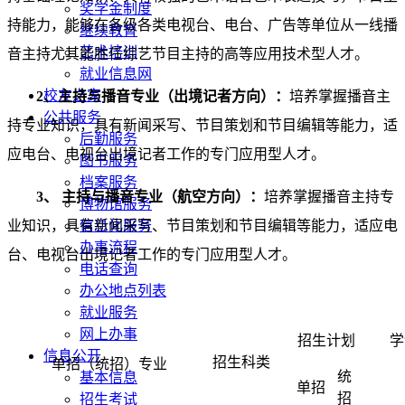
奖学金制度
持能力，能够在各级各类电视台、电台、广告等单位从一线播
继续教育
艺术培训
音主持尤其能胜任综艺节目主持的高等应用技术型人才。
就业信息网
校友之家
2、主持与播音专业（出境记者方向）：
培养掌握播音主
公共服务
持专业知识，具有新闻采写、节目策划和节目编辑等能力，适
后勤服务
应电台、电视台出境记者工作的专门应用型人才。
图书服务
档案服务
3、 主持与播音专业（航空方向）：
培养掌握播音主持专
博物馆服务
业知识，具有新闻采写、节目策划和节目编辑等能力，适应电
信息化服务
办事流程
台、电视台出境记者工作的专门应用型人才。
电话查询
办公地点列表
就业服务
网上办事
招生计划
学
信息公开
招生科类
单招（统招）专业
统
基本信息
单招
招
招生考试