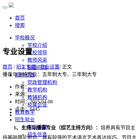
首页
搜索
学校概况
学校介绍
专业设置
学校领导
教师风采
首页
/
招生专题
/
专业设置
/ 正文
校园向导
播音与主持专业：五年制大专、三年制大专
机构设置
党政管理机构
作者：
教学机构
来源：
教辅机构
时间：2015-04-08
校属企业
点击：
6445
教育教学
招生就业
专业设置
1、主持与播音专业（综艺主持方向）：
培养具有节目主
招生信息
持基础理论知识、具有较强的艺术语言艺术表达技巧，节目主