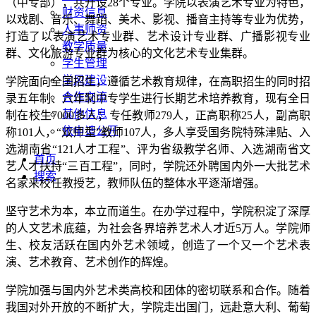
（中专部），共开设28个专业。学院以表演艺术专业为特色，
财资信息
以戏剧、音乐、舞蹈、美术、影视、播音主持等专业为优势，
人事师资
打造了以表演艺术专业群、艺术设计专业群、广播影视专业
教学质量
群、文化旅游专业群为核心的文化艺术专业集群。
学生管理
学风建设
学院面向全国招生，遵循艺术教育规律，在高职招生的同时招
合作交流
录五年制、六年制中专学生进行长期艺术培养教育，现有全日
其他信息
制在校生7000多人；专任教师279人，正高职称25人，副高职
依申请公开
称101人，“双师型”教师107人，多人享受国务院特殊津贴、入
选湖南省“121人才工程”、评为省级教学名师、入选湖南省文
首页
艺人才扶持“三百工程”，同时，学院还外聘国内外一大批艺术
搜索
名家来校任教授艺，教师队伍的整体水平逐渐增强。
坚守艺术为本，本立而道生。在办学过程中，学院积淀了深厚
的人文艺术底蕴，为社会各界培养艺术人才近5万人。学院师
生、校友活跃在国内外艺术领域，创造了一个又一个艺术表
演、艺术教育、艺术创作的辉煌。
学院加强与国内外艺术类高校和团体的密切联系和合作。随着
我国对外开放的不断扩大，学院走出国门，远赴意大利、葡萄