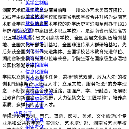
奖学金制度
继续教育
湖南艺术职业学院是湖南目前唯一一所公办艺术类高等院校，
艺术培训
2002年由湖南省艺术学校和湖南省电影学校合并升格为湖南艺
就业信息网
术职业学院（湖南省艺术学校的办学历史可追溯至创办于1923
校友之家
年的湖南私立华中高级艺术职业学校）。是湖南省示范性高等
公共服务
职业学院、湖南省文明高等学校、全国基层文化队伍培训基
后勤服务
地、全国文化干部培训基地、全国非遗传承人群研培基地，先
图书服务
后荣获全国文化工作先进集体、全国学校艺术教育先进单位、
档案服务
湖南省职业教育先进单位等荣誉。学院坐落在国家级生态湿地
博物馆服务
公园松雅湖东岸。
信息化服务
学院以立德树人为根本任务，秉持“德艺双馨，敢为人先”的校
办事流程
训和“围绕舞台，造就人才；立足文旅，服务社会”的办学理
电话查询
念，不断探索校企合作的道路，加强产、学、研融合，拓展职
办公地点列表
业教育的新理念、新视野，大力弘扬文艺“工匠精神”，培养高
就业服务
素质、多样化的艺术人才。
网上办事
信息公开
学院现设有戏剧、音乐、舞蹈、影视、美术、文化旅游6个专
基本信息
业系和公共教学部、实训处、艺术培训部、湖南省艺术学校
招生考试