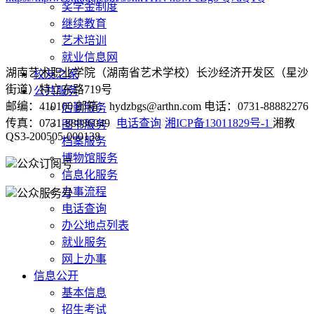
奖学金制度
继续教育
艺术培训
就业信息网
湖南艺术职业学院（湖南省艺术学校）长沙经济开发区（星沙
校友之家
街道）特立东路719号
公共服务
邮编：410100 邮箱：hydzbgs@arthn.com 电话：0731-88882276
后勤服务
传真：0731-88886049
电话查询
湘ICP备13011829号-1
湘教
图书服务
QS3-200505-000138
档案服务
博物馆服务
公众订阅号
信息化服务
办事流程
公众服务号
电话查询
办公地点列表
就业服务
网上办事
信息公开
基本信息
招生考试