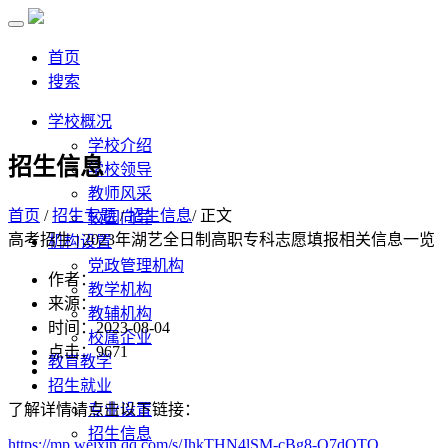
首页
搜索
学校概况
学校介绍
招生信息
学校领导
教师风采
首页
/
招生专题
/
招生信息
/ 正文
校园向导
高考招生 | 2023年湖艺全日制高职专科志愿填报相关信息一览
机构设置
党政管理机构
作者：
教学机构
来源：
教辅机构
时间：2023-08-04
校属企业
点击：
9671
教育教学
招生就业
了解详情请点击以下链接：
专业设置
招生信息
https://mp.weixin.qq.com/s/JhkTHN4lSM-cBg8-Q7dQTQ