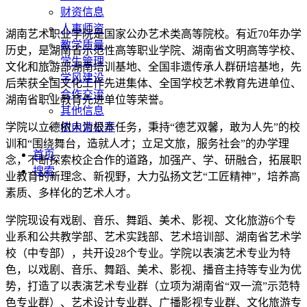
财资信息
人事师资
湖南艺术职业学院是国家公办艺术类高等院校。有近70年办学
教学质量
历史，是湖南省示范性高等职业学院、湖南省文明高等学校、
学生管理
文化和旅游部湖南培训基地、全国非遗传承人群研培基地，先
学风建设
后荣获全国文化工作先进集体、全国学校艺术教育先进单位、
合作交流
湖南省职业教育先进单位等荣誉。
其他信息
依申请公开
学院以立德树人为根本任务，秉持“德艺双馨，敢为人先”的校
训和“围绕舞台，造就人才；立足文旅，服务社会”的办学理
首页
念，不断探索校企合作的道路，加强产、学、研融合，拓展职
搜索
业教育的新理念、新视野，大力弘扬文艺“工匠精神”，培养高
素质、多样化的艺术人才。
学院现设有戏剧、音乐、舞蹈、美术、影视、文化旅游6个专
业系和公共教学部、艺术实践部、艺术培训部、湖南省艺术学
校（中专部），共开设28个专业。学院以表演艺术专业为特
色，以戏剧、音乐、舞蹈、美术、影视、播音主持等专业为优
势，打造了以表演艺术专业群（立项为湖南省“双一流”示范特
色专业群）、艺术设计专业群、广播影视专业群、文化旅游专