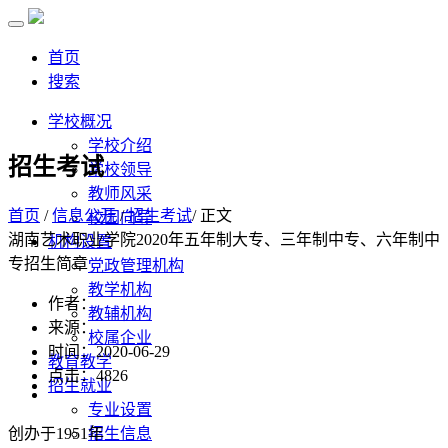
首页
搜索
学校概况
学校介绍
招生考试
学校领导
教师风采
首页
/
信息公开
/
招生考试
/ 正文
校园向导
湖南艺术职业学院2020年五年制大专、三年制中专、六年制中
机构设置
专招生简章
党政管理机构
教学机构
作者：
教辅机构
来源：
校属企业
时间：2020-06-29
教育教学
点击：
4826
招生就业
专业设置
创办于1951年
招生信息