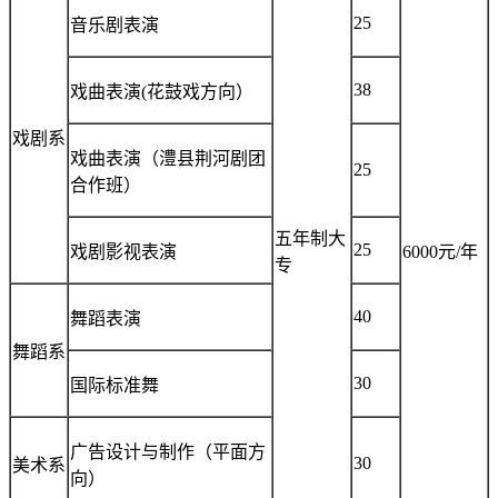
25
音乐剧表演
38
戏曲表演(花鼓戏方向）
戏剧系
戏曲表演（澧县荆河剧团
25
合作班）
五年制大
25
戏剧影视表演
6000元/年
专
40
舞蹈表演
舞蹈系
30
国际标准舞
广告设计与制作（平面方
30
美术系
向）