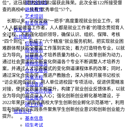
位”，这已是我校连续第2届获此殊荣。此次全省122所接受督
奖学金制度
查的高校中，共有“优秀单位”57个。
继续教育
艺术培训
长期以来，学校党政“一把手”高度重视就业创业工作，将
就业信息网
“人人都是德育工作者，人人都是就业工作者”的理念贯彻育人
校友之家
全过程，不断强化组织领导，确保认识、组织、保障、考核
公共服务
“四个到位”，形成了“六个精准”就业服务机制，把实现就业困
后勤服务
难群体帮扶的全覆盖工作落到实处；着力打造特色专业，以就
图书服务
业为导向，以提高人才培养质量为核心，以改革创新为动力，
档案服务
通过社会需求的不断变化倒逼各个专业不断调整人才培养方
博物馆服务
案，并通过人才培养模式的变化倒逼课程体系的改革；同时，
信息化服务
通过深化合作办学，推进产教融合，深入持续开展书记校长
办事流程
“访企拓岗促就业，用人单位进校园”专项活动，促进供需精准
电话查询
对接，使就业质量不断提升，构建了就业创业反馈体系，以就
办公地点列表
业为导向的观点深入人心；强化创新创业孵化基地建设，于
就业服务
2022年荣获“湖南省高校大学生创新创业孵化示范基地”，利用
网上办事
现有创新创业实践条件聚焦学生创新创业意识和创新创业能力
信息公开
提升。
基本信息
招生考试