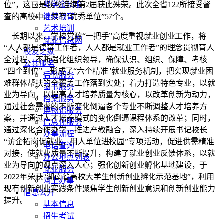
位”，这已是我校连续第2届获此殊荣。此次全省122所接受督
奖学金制度
查的高校中，共有“优秀单位”57个。
继续教育
艺术培训
长期以来，学校党政“一把手”高度重视就业创业工作，将
就业信息网
“人人都是德育工作者，人人都是就业工作者”的理念贯彻育人
校友之家
全过程，不断强化组织领导，确保认识、组织、保障、考核
公共服务
“四个到位”，形成了“六个精准”就业服务机制，把实现就业困
后勤服务
难群体帮扶的全覆盖工作落到实处；着力打造特色专业，以就
图书服务
业为导向，以提高人才培养质量为核心，以改革创新为动力，
档案服务
通过社会需求的不断变化倒逼各个专业不断调整人才培养方
博物馆服务
案，并通过人才培养模式的变化倒逼课程体系的改革；同时，
信息化服务
通过深化合作办学，推进产教融合，深入持续开展书记校长
办事流程
“访企拓岗促就业，用人单位进校园”专项活动，促进供需精准
电话查询
对接，使就业质量不断提升，构建了就业创业反馈体系，以就
办公地点列表
业为导向的观点深入人心；强化创新创业孵化基地建设，于
就业服务
2022年荣获“湖南省高校大学生创新创业孵化示范基地”，利用
网上办事
现有创新创业实践条件聚焦学生创新创业意识和创新创业能力
信息公开
提升。
基本信息
招生考试