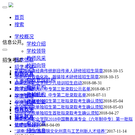
首页
搜索
学校概况
信息公开
学校介绍
学校领导
教师风采
基本信息
招生考试
校园向导
招生考试
花鼓戏表演经典传统剧目传承人研修班招生简章
2018-10-15
机构设置
财资信息
湖南地方戏曲化妆、服装技术研修班招生简章
2018-10-15
党政管理机构
人事师资
湖南艺术职业学院少儿培训招生启动
2018-08-31
教学机构
教学质量
2018五年制大、中专第三批录取公示名单
2018-08-17
教辅机构
2018年五年制大、中专第二批录取名单
2018-07-11
学生管理
2018年学院单独招生第三批拟录取考生确认须知
2018-05-04
校属企业
学风建设
2018年学院单独招生第二批拟录取考生确认须知
2018-05-03
教育教学
合作交流
2018年学院单独招生首批拟录取考生确认须知
2018-04-27
招生就业
其他信息
湖南艺术职业学院2018中国舞表演专业（六年制中专）第一批拟
专业设置
依申请公开
录取名单公示
2018-04-09
招生信息
“湖南少数民族织锦文化创意与工艺创新人才培养”
2017-11-14