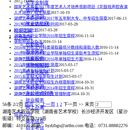
2017-11-06
奖学金制度
国家艺术基金2017年度艺术人才培养资助项目《花鼓戏声腔表演
继续教育
人才培养》招生简章
2017-10-19
艺术培训
湖南艺术职业学院2017年五年制大专、中专招生简章
2017-06-13
就业信息网
2017招生考试办法及时间
2017-03-28
2017招生计划
2017-03-28
校友之家
湖南艺术职业学院2016年招生章程
2016-11-14
公共服务
录取原则及办法
2016-11-14
后勤服务
2016年分批次分科类录取最低分数线和录取人数
2016-11-14
图书服务
2016年湖南艺术职业学院单独招生录取考生须知
2016-11-14
档案服务
湖南艺术职业学院2016年单独招生方案
2016-11-14
2015年学院单独招生简章
2015-03-17
博物馆服务
2015普通专科招生计划
2015-03-17
信息化服务
2015五年制大中专招生计划
2015-03-17
办事流程
湖南艺术职业学院招生办规章制度
2014-10-31
电话查询
湖南艺术职业学院2014年招生章程
2014-10-31
办公地点列表
湖南艺术职业学院招生管理制度
2014-10-31
就业服务
56条 2/2页
首页
<<
上一页
1
2
下一页
>>
末页
网上办事
湖南艺术职业学院（湖南省艺术学校）长沙经济开发区（星沙
信息公开
街道）特立东路719号
基本信息
邮编：410100 邮箱：hydzbgs@arthn.com 电话：0731-88882276
招生考试