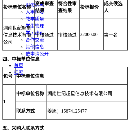
资格审查
符合性审
成交候选
财资信息
投标单位名称
投标报价
结果
查结果
人
人事师资
教学质量
学生管理
湖南世纪超星
学风建设
32000.00
信息技术有限
审核通过
审核通过
第一名
合作交流
公司
其他信息
依申请公开
四、
中标单位信息
首页
搜索
包号
中标单位
信息
中标
单位名称
湖南世纪超星信息技术有限公司
1
联系方式
姜旭；15874125477
五、采购人联系方式