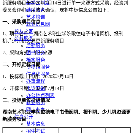
新服务项目于2020年7月14日进行单一来源方式采购，经谈判
奖学金制度
委员会评审，采购人确认，现将中标信息公告如下：
继续教育
艺术培训
一、
采购项目信息
就业信息网
校友之家
1、项目名称：湖南艺术职业学院歌德电子书借阅机、报刊
公共服务
机、少儿机资源更新服务项目
后勤服务
2、采购方式：单一来源
图书服务
档案服务
二、
开标定标日期
博物馆服务
信息化服务
1、投标截止日期：2020年7月14日
办事流程
2、开标日期：2020年7月14日
电话查询
办公地点列表
三、
投标
单位投标
情况
就业服务
网上办事
湖南艺术职业学院歌德电子书借阅机、报刊机、少儿机资源更
信息公开
新服务项目
基本信息
招生考试