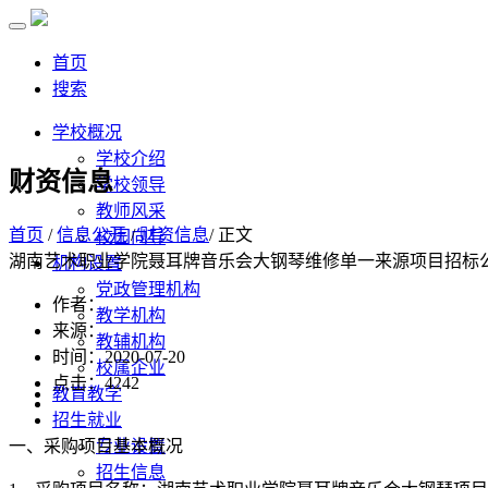
首页
搜索
学校概况
学校介绍
财资信息
学校领导
教师风采
首页
/
信息公开
/
财资信息
/ 正文
校园向导
湖南艺术职业学院聂耳牌音乐会大钢琴维修单一来源项目招标
机构设置
党政管理机构
作者：
教学机构
来源：
教辅机构
时间：2020-07-20
校属企业
点击：
4242
教育教学
招生就业
一、采购项目基本概况
专业设置
招生信息