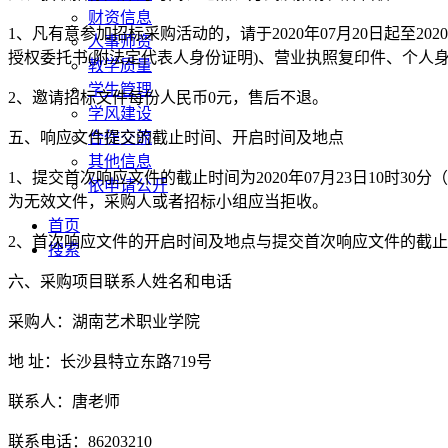
财资信息
1、凡有意参加招标采购活动的，请于2020年07月20日起至2020
人事师资
授权委托书(附法定代表人身份证明)、营业执照复印件、个人身
教学质量
学生管理
2、邀请招标文件每份人民币0元，售后不退。
学风建设
五、响应文件提交的截止时间、开启时间及地点
合作交流
其他信息
1、提交首次响应文件的截止时间为2020年07月23日10时
依申请公开
为无效文件，采购人或者招标小组应当拒收。
首页
2、首次响应文件的开启时间及地点与提交首次响应文件的截
搜索
六、采购项目联系人姓名和电话
采购人：湖南艺术职业学院
地 址：长沙县特立东路719号
联系人：唐老师
联系电话：86203210