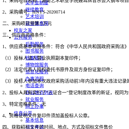
1、采购项目名称：湖南艺术职业学院聂耳牌音乐会大钢琴项目
奖学金制度
继续教育
2、采购编号：HNYS-20200714
艺术培训
二、采购项目预算:5万元
就业信息网
校友之家
三、供应商资格条件：
公共服务
后勤服务
1、供应商基本资格条件：符合《中华人民共和国政府采购法
图书服务
（1）投标人法人营业执照副本复印件；
档案服务
博物馆服务
（2）法定代表人授权委托书原件及双方身份证复印件；
信息化服务
办事流程
（3）投标人参加本次政府采购活动前3年内没有重大违法记录
电话查询
2、投标人具有实行了“三证合一”登记制度改革的新证，视同
办公地点列表
就业服务
3、特定资格条件：无
网上办事
信息公开
4、资格证明文件复印件须加盖投标人公章。
基本信息
四、获取招标文件的时间、地点、方式及招标文件售价
招生考试