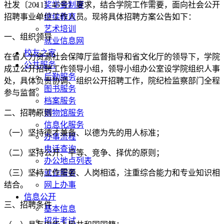
社发〔2011〕45号）要求，结合学院工作需要，面向社会公开
奖学金制度
招聘事业单位工作人员。现将具体招聘方案公告如下：
继续教育
艺术培训
一、组织领导
就业信息网
校友之家
在省人力资源社会保障厅监督指导和省文化厅的领导下，学院
公共服务
成立公开招聘工作领导小组，领导小组办公室设学院组织人事
后勤服务
处，具体负责协调、组织公开招聘工作，院纪检监察部门全程
图书服务
参与监督。
档案服务
二、招聘原则
博物馆服务
信息化服务
（一）坚持德才兼备、以德为先的用人标准；
办事流程
电话查询
（二）坚持公开、平等、竞争、择优的原则；
办公地点列表
（三）坚持工作需要、人岗相适，注重综合能力和专业知识相
就业服务
结合。
网上办事
信息公开
三、招聘条件
基本信息
招生考试