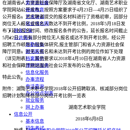
在湖南省人力资源社会保障厅及湖南省文化厅、湖南艺术职业
奖学金制度
学院网站公开发布。按照方案要求于4月23日—4月25日组织了
继续教育
公开报名，对应聘者提交的报名材料进行了资格初审，因部分
艺术培训
岗位无人报名或报名人数达不到开考比例，2018年5月18日发
就业信息网
布了延长报名时间、修改报名条件的公告，延长报名时间截止
校友之家
5月22日，仍有部分岗位无人报名或达不到开考比例，经公开
公共服务
招聘工作领导小组集体研究,报主管部门和省人力资源社会保
后勤服务
障厅同意，对无人报名和未达到开考比例的岗位作如下处理
图书服务
（详见附表），其他要求以2018年4月10日在湖南省人力资源
档案服务
和社会保障厅网站面向社会公开发布的公告为准。
博物馆服务
信息化服务
特此公告。
办事流程
电话查询
附件：湖南艺术职业学院2018年公开招聘取消、核减部分岗位
办公地点列表
招聘计划和降低部分岗位开考比例一览表
就业服务
湖南艺术职业学院
网上办事
信息公开
2018年6月8日
基本信息
招生考试