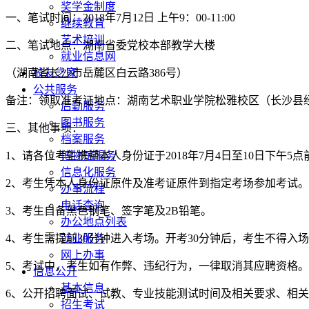
奖学金制度
一、笔试时间：2018年7月12日 上午9：00-11:00
继续教育
艺术培训
二、笔试地点：湖南省委党校本部教学大楼
就业信息网
（湖南省长沙市岳麓区白云路386号）
校友之家
公共服务
备注：领取准考证地点：湖南艺术职业学院松雅校区（长沙县经开
后勤服务
图书服务
三、其他事项：
档案服务
1、请各位考生携带本人身份证于2018年7月4日至10日下
博物馆服务
信息化服务
2、考生凭本人身份证原件及准考证原件到指定考场参加考试。
办事流程
电话查询
3、考生自备黑色钢笔、签字笔及2B铅笔。
办公地点列表
4、考生需提前30分钟进入考场。开考30分钟后，考生不得入
就业服务
网上办事
5、考试中，考生如有作弊、违纪行为，一律取消其应聘资格。
信息公开
基本信息
6、公开招聘面试、试教、专业技能测试时间及相关要求、相
招生考试