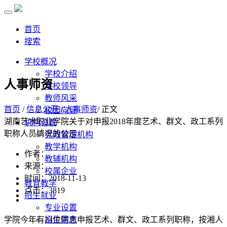
首页
搜索
学校概况
学校介绍
人事师资
学校领导
教师风采
首页
/
信息公开
/
人事师资
/ 正文
校园向导
湖南艺术职业学院关于对申报2018年度艺术、群文、政工系列
机构设置
职称人员情况的公示
党政管理机构
教学机构
作者：
教辅机构
来源：
校属企业
时间：2018-11-13
教育教学
点击：
3819
招生就业
专业设置
学院今年有24位同志申报艺术、群文、政工系列职称，按湘人
招生信息