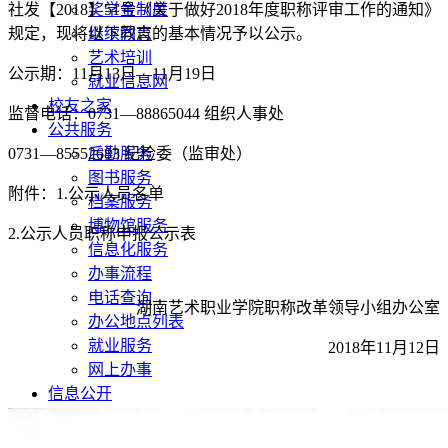
社发【2018】51号《关于做好2018年度职称评审工作的通知》
奖学金制度
规定，现将以下同志的基本情况予以公示。
继续教育
艺术培训
公示期：11月13日—11月19日
就业信息网
校友之家
监督电话：0731—88865044 组织人事处
公共服务
0731—85552683 纪检委（监审处）
后勤服务
图书服务
附件：1.公示人员名单
档案服务
博物馆服务
2.公示人员职称申报公示表
信息化服务
办事流程
电话查询
湖南艺术职业学院职称改革领导小组办公室
办公地点列表
就业服务
2018年11月12日
网上办事
信息公开
基本信息
招生考试