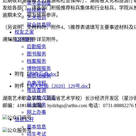
近期收到湖南省人力资源和社会保障厅、湖南省文化和旅游厅联
奖学金制度
发给各部门，请各部门积极推荐标兵集体和行业标兵，学院从推
继续教育
逾期未交，视为放弃参评。
艺术培训
就业信息网
（另说明：交材料时，附件4、5推荐表请填写主要事迹材料及
校友之家
通知原文和附件详见附件。
公共服务
后勤服务
图书服务
档案服务
博物馆服务
附件【
附件汇总.doc
】
信息化服务
办事流程
附件【
湘人社函〔2020〕129号.doc
】
电话查询
办公地点列表
湖南艺术职业学院（湖南省艺术学校）长沙经济开发区（星沙街
就业服务
邮编：410100 邮箱：hydzbgs@arthn.com 电话：0731-88882276
网上办事
公众订阅号
信息公开
基本信息
公众服务号
招生考试