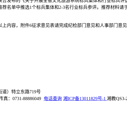
合发布的《关于开展全省文化旅游系统标兵集体和行业标兵评选表
荐名单中推选1个标兵集体和2-3名行业标兵参评。推荐材料请于
以上内容，附件6征求意见表请完成纪检部门意见和人事部门意
道）特立东路719号
 传真：0731-88886049
电话查询
湘ICP备13011829号-1
湘教QS3-20