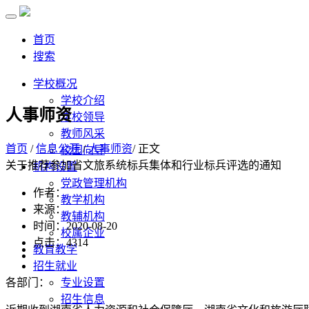
首页
搜索
学校概况
学校介绍
人事师资
学校领导
教师风采
首页
/
信息公开
/
人事师资
/ 正文
校园向导
关于推荐参加省文旅系统标兵集体和行业标兵评选的通知
机构设置
党政管理机构
作者：
教学机构
来源：
教辅机构
时间：2020-08-20
校属企业
点击：
4314
教育教学
招生就业
各部门：
专业设置
招生信息