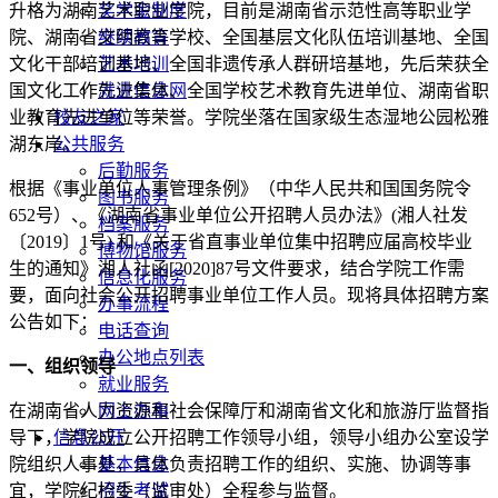
升格为湖南艺术职业学院，目前是湖南省示范性高等职业学
奖学金制度
院、湖南省文明高等学校、全国基层文化队伍培训基地、全国
继续教育
文化干部培训基地、全国非遗传承人群研培基地，先后荣获全
艺术培训
国文化工作先进集体、全国学校艺术教育先进单位、湖南省职
就业信息网
业教育先进单位等荣誉。学院坐落在国家级生态湿地公园松雅
校友之家
湖东岸。
公共服务
后勤服务
根据《事业单位人事管理条例》（中华人民共和国国务院令
图书服务
652号）、《湖南省事业单位公开招聘人员办法》(湘人社发
档案服务
〔2019〕1号) 和《关于省直事业单位集中招聘应届高校毕业
博物馆服务
生的通知》湘人社函[2020]87号文件要求，结合学院工作需
信息化服务
要，面向社会公开招聘事业单位工作人员。现将具体招聘方案
办事流程
公告如下：
电话查询
办公地点列表
一、组织领导
就业服务
在湖南省人力资源和社会保障厅和湖南省文化和旅游厅监督指
网上办事
导下，学院成立公开招聘工作领导小组，领导小组办公室设学
信息公开
院组织人事处，具体负责招聘工作的组织、实施、协调等事
基本信息
宜，学院纪检委（监审处）全程参与监督。
招生考试