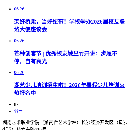
06.26
架好桥梁，当好纽带！学校举办2026届校友联
络大使座谈会
06.26
芒种创客节 | 优秀校友姚昱竹开讲：步履不
停，自有高光
06.26
湖艺少儿培训招生啦！2026年暑假少儿培训火
热报名中
87
分享
湖南艺术职业学院（湖南省艺术学校）长沙经济开发区（星沙
街道）特立东路719号