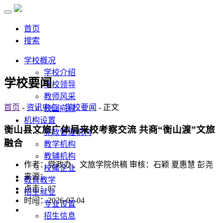
首页
搜索
学校概况
学校介绍
学校要闻
学校领导
教师风采
首页
-
资讯中心
-
学校要闻
- 正文
校园向导
机构设置
衡山县文旅广体局来校考察交流 共商“衡山渡”文旅
党政管理机构
融合
教学机构
教辅机构
作者：党政办、文旅学院供稿 审核：石颖 夏惠慧 彭尧
校属企业
来源：
教育教学
点击：
87
招生就业
时间：2026-07-04
专业设置
招生信息