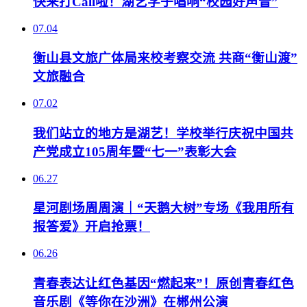
快来打Call啦！湖艺学子唱响“校园好声音”
07.04
衡山县文旅广体局来校考察交流 共商“衡山渡”
文旅融合
07.02
我们站立的地方是湖艺！学校举行庆祝中国共
产党成立105周年暨“七一”表彰大会
06.27
星河剧场周周演｜“天鹅大树”专场《我用所有
报答爱》开启抢票！
06.26
青春表达让红色基因“燃起来”！原创青春红色
音乐剧《等你在沙洲》在郴州公演