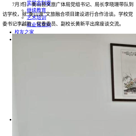
奖学金制度
7月3日，衡山县文旅广体局党组书记、局长李晓珊带队到
继续教育
访学校，就“
衡山渡
”文旅融合项目建设进行合作洽谈。学校党
艺术培训
委书记李越胜，党委委员、副校长黄新平出席座谈交流。
就业信息网
校友之家
公共服务
后勤服务
图书服务
档案服务
博物馆服务
信息化服务
办事流程
电话查询
办公地点列表
就业服务
网上办事
信息公开
基本信息
招生考试