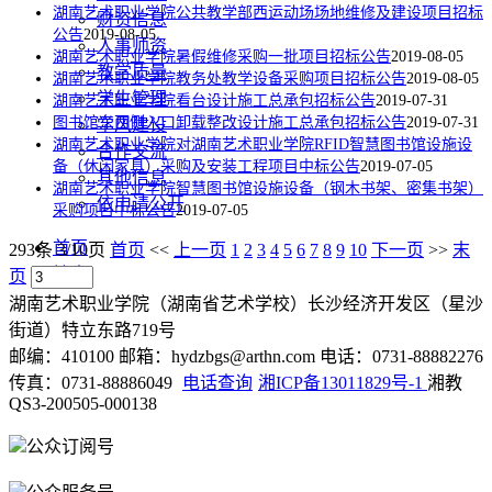
湖南艺术职业学院公共教学部西运动场场地维修及建设项目招标
财资信息
公告
2019-08-05
人事师资
湖南艺术职业学院暑假维修采购一批项目招标公告
2019-08-05
教学质量
湖南艺术职业学院教务处教学设备采购项目招标公告
2019-08-05
学生管理
湖南艺术职业学院看台设计施工总承包招标公告
2019-07-31
图书馆东西侧入口卸载整改设计施工总承包招标公告
2019-07-31
学风建设
湖南艺术职业学院对湖南艺术职业学院RFID智慧图书馆设施设
合作交流
备（休闲家具）采购及安装工程项目中标公告
2019-07-05
其他信息
湖南艺术职业学院智慧图书馆设施设备（钢木书架、密集书架）
依申请公开
采购项目中标公告
2019-07-05
首页
293条 3/10页
首页
<<
上一页
1
2
3
4
5
6
7
8
9
10
下一页
>>
末
搜索
页
湖南艺术职业学院（湖南省艺术学校）长沙经济开发区（星沙
街道）特立东路719号
邮编：410100 邮箱：hydzbgs@arthn.com 电话：0731-88882276
传真：0731-88886049
电话查询
湘ICP备13011829号-1
湘教
QS3-200505-000138
公众订阅号