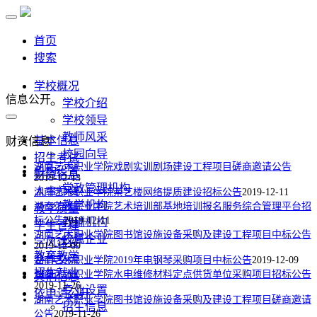
首页
搜索
学校概况
信息公开
学校介绍
学校领导
教师风采
基本信息
财资信息
校园向导
招生考试
湖南艺术职业学院戏剧实训剧场建设工程项目磋商邀请公告
机构设置
财资信息
2019-12-13
党政管理机构
人事师资
湖南艺术职业学院崇艺楼网络提质建设招标公告
2019-12-11
教学机构
湖南艺术职业学院艺术培训部基地培训报名服务综合管理平台招
教学质量
标公告
2019-12-11
教辅机构
学生管理
湖南艺术职业学院图书馆设施设备采购及建设工程项目中标公告
校属企业
学风建设
2019-12-09
教育教学
合作交流
湖南艺术职业学院2019年电钢琴采购项目中标公告
2019-12-09
招生就业
湖南艺术职业学院水电维修材料定点供货单位采购项目​招标公告
其他信息
2019-11-26
专业设置
依申请公开
湖南艺术职业学院图书馆设施设备采购及建设工程项目​磋商邀请
招生信息
公告
2019-11-26