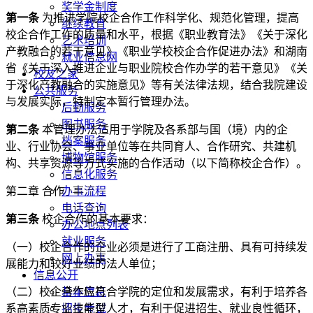
奖学金制度
第一条
为推进学院校企合作工作科学化、规范化管理，提高
继续教育
校企合作工作的质量和水平，根据《职业教育法》《关于深化
艺术培训
产教融合的若干意见》《职业学校校企合作促进办法》和湖南
就业信息网
省《关于深入推进企业与职业院校合作办学的若干意见》《关
校友之家
于深化产教融合的实施意见》等有关法律法规，结合我院建设
公共服务
与发展实际，特制定本暂行管理办法。
后勤服务
图书服务
第二条
本管理办法适用于学院及各系部与国（境）内的企
档案服务
业、行业协会、事业单位等在共同育人、合作研究、共建机
博物馆服务
构、共享资源等方式实施的合作活动（以下简称校企合作）。
信息化服务
办事流程
第二章 合作
电话查询
第三条
校企合作的基本要求：
办公地点列表
就业服务
（一）校企合作的企业必须是进行了工商注册、具有可持续发
网上办事
展能力和较好业绩的法人单位；
信息公开
基本信息
（二）校企合作应符合学院的定位和发展需求，有利于培养各
招生考试
系高素质专业技能型人才，有利于促进招生、就业良性循环，