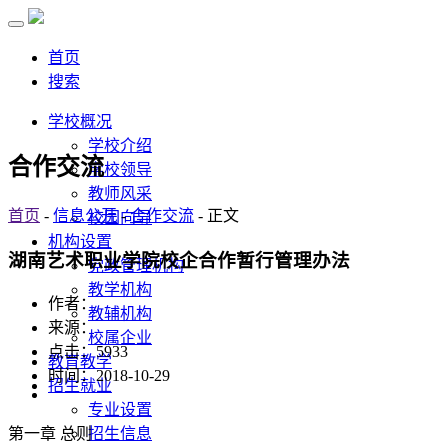
首页
搜索
学校概况
学校介绍
合作交流
学校领导
教师风采
首页
-
信息公开
-
合作交流
- 正文
校园向导
机构设置
湖南艺术职业学院校企合作暂行管理办法
党政管理机构
教学机构
作者：
教辅机构
来源：
校属企业
点击：
5933
教育教学
时间：2018-10-29
招生就业
专业设置
招生信息
第一章 总则