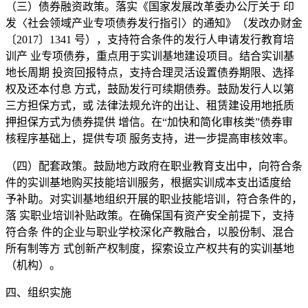
（三）债券融资政策。落实《国家发展改革委办公厅关于 印
发〈社会领域产业专项债券发行指引〉的通知》（发改办财金
〔2017〕1341 号），支持符合条件的发行人申请发行教育培
训产 业专项债券，重点用于实训基地建设项目。结合实训基
地长周期 投资回报特点，支持合理灵活设置债券期限、选择
权及还本付息 方式，鼓励发行可续期债券。鼓励发行人以第
三方担保方式，或 法律法规允许的出让、租赁建设用地抵质
押担保方式为债券提供 增信。在“加快和简化审核类”债券审
核程序基础上，提供专项 服务支持，进一步提高审核效率。
（四）配套政策。鼓励地方政府在职业教育支出中，向符合条
件的实训基地购买技能培训服务，根据实训成本支出适度给
予补助。对实训基地组织开展的职业技能培训，符合条件的，
落 实职业培训补贴政策。在确保国有资产安全前提下，支持
符合条 件的企业与职业学校深化产教融合，以股份制、混合
所有制等方 式创新产权制度，探索设立产权共有的实训基地
（机构）。
四、组织实施