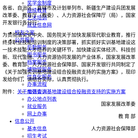
奖学金制度
各省、自治区、直辖市及计划单列市、新疆生产建设兵团发展
继续教育
改革委、教育厅（教委）、人力资源社会保障厅（局），国家
艺术培训
开发银行各分行：
就业信息网
校友之家
为贯彻落实党中央、国务院关于加快发展现代职业教育，推行
公共服务
终身职业技能培训制度的决策部署，抓实抓好实训基地建设这
后勤服务
一技术技能人才培养的关键环节，加快建设实体经济、科技创
图书服务
新、现代金融、人力资源协同发展的产业体系，国家发展改革
档案服务
委、教育部、人力资源社会保障部、国家开发银行共同制定了
博物馆服务
《关于加强实训基地建设组合投融资支持的实施方案》，现印
信息化服务
发给你们，请结合实际，认真贯彻执行。
办事流程
电话查询
附件：
关于加强实训基地建设组合投融资支持的实施方案
办公地点列表
国家发展改革委
就业服务
网上办事
教 育 部
信息公开
基本信息
人力资源社会保障部
招生考试