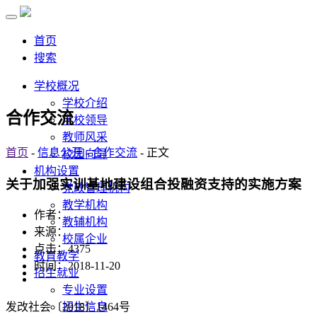
首页
搜索
学校概况
学校介绍
合作交流
学校领导
教师风采
首页
-
信息公开
-
合作交流
- 正文
校园向导
机构设置
关于加强实训基地建设组合投融资支持的实施方案
党政管理机构
教学机构
作者：
教辅机构
来源：
校属企业
点击：
4375
教育教学
时间：2018-11-20
招生就业
专业设置
招生信息
发改社会〔2018〕1464号