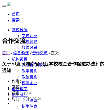
首页
搜索
学校概况
学校介绍
合作交流
学校领导
教师风采
首页
-
信息公开
-
合作交流
- 正文
校园向导
机构设置
关于印发《湖南省职业学校校企合作促进办法》的
党政管理机构
通知
教学机构
教辅机构
作者：
校属企业
来源：
教育教学
点击：
4904
招生就业
时间：2019-02-21
专业设置
招生信息