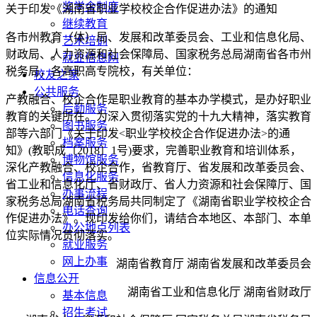
奖学金制度
关于印发《湖南省职业学校校企合作促进办法》的通知
继续教育
各市州教育（体）局、发展和改革委员会、工业和信息化局、
艺术培训
财政局、人力资源和社会保障局、国家税务总局湖南省各市州
就业信息网
税务局，各高职高专院校，有关单位：
校友之家
公共服务
产教融合、校企合作是职业教育的基本办学模式，是办好职业
后勤服务
教育的关键所在。为深入贯彻落实党的十九大精神，落实教育
图书服务
部等六部门《关于印发<职业学校校企合作促进办法>的通
档案服务
知》(教职成〔2018〕1号)要求，完善职业教育和培训体系，
博物馆服务
深化产教融合、校企合作，省教育厅、省发展和改革委员会、
信息化服务
省工业和信息化厅、省财政厅、省人力资源和社会保障厅、国
办事流程
家税务总局湖南省税务局共同制定了《湖南省职业学校校企合
电话查询
作促进办法》。现印发给你们，请结合本地区、本部门、本单
办公地点列表
位实际情况贯彻落实。
就业服务
网上办事
湖南省教育厅 湖南省发展和改革委员会
信息公开
湖南省工业和信息化厅 湖南省财政厅
基本信息
招生考试