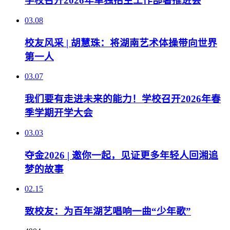
学校召开2026年单独招生工作部署推进会
03.08
校友风采 | 胡慧珠：将湖南艺术体操带向世界
第一人
03.07
我们要有走进未来的能力！学校召开2026年春
季学期开学大会
03.03
夺金2026 | 邀你一起，见证更多年轻人回湘追
梦的故事
02.15
致校友：为百年湖艺唱响一曲“少年歌”