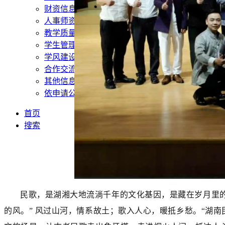
财资信息
人事师资
教学质量
学生管理
学风建设
合作交流
其他信息
依申请公开
首页
搜索
民歌，是湖湘大地流淌千年的文化基因，是藏在岁月里
的风。” 风过山河，情系故土；歌入人心，暖抵乡愁。“湖