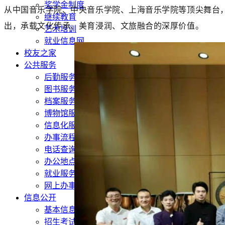
奖学金制度
从中国音乐学院、中央音乐学院、上海音乐学院等顶尖舞台
继续教育
出，承载文化传承、美育浸润、文旅融合的深厚价值。
艺术培训
就业信息网
校友之家
公共服务
后勤服务
图书服务
档案服务
博物馆服务
信息化服务
办事流程
电话查询
办公地点列表
就业服务
网上办事
信息公开
基本信息
招生考试