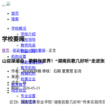
首页
搜索
学校概况
学校介绍
学校要闻
学校领导
教师风采
首页
-
资讯中心
-
学校要闻
- 正文
校园向导
机构设置
山迎湖湘曲，歌醉张家界！“湖南民歌几好听”走进张
党政管理机构
教学机构
作者：项目组供稿 审核：石颖 夏惠慧 彭尧
教辅机构
来源：
校属企业
点击：
48
教育教学
时间：2026-05-23
招生就业
专业设置
招生信息
近日，湖南艺术职业学院“湖南民歌几好听”传承实践项