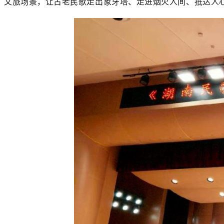
文旅场景，让古老民歌走出象牙塔、走进烟火人间、抵达人