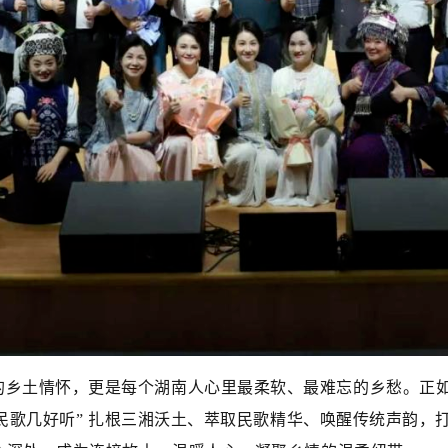
的乡土情怀，更是每个湖南人心里最柔软、最难忘的乡愁。正如
南民歌几好听” 扎根三湘沃土、萃取民歌精华、唤醒传统声韵