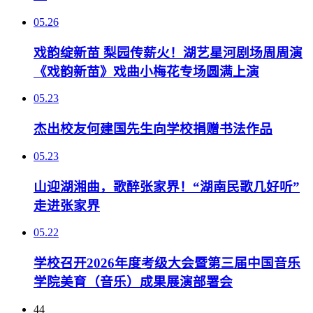
05.26
戏韵绽新苗 梨园传薪火！湖艺星河剧场周周演
《戏韵新苗》戏曲小梅花专场圆满上演
05.23
杰出校友何建国先生向学校捐赠书法作品
05.23
山迎湖湘曲，歌醉张家界！“湖南民歌几好听”
走进张家界
05.22
学校召开2026年度考级大会暨第三届中国音乐
学院美育（音乐）成果展演部署会
44