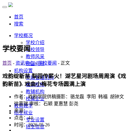
首页
搜索
学校概况
学校介绍
学校要闻
学校领导
教师风采
首页
-
资讯中心
-
学校要闻
- 正文
校园向导
机构设置
戏韵绽新苗 梨园传薪火！湖艺星河剧场周周演《戏
党政管理机构
韵新苗》戏曲小梅花专场圆满上演
教学机构
教辅机构
作者：戏剧学院供稿摄影：骆龙磊 李阳 韩福 胡钟文
校属企业
徐嘉瑞 审核：石颖 夏惠慧 彭尧
教育教学
来源：
招生就业
点击：
44
专业设置
时间：2026-05-26
招生信息