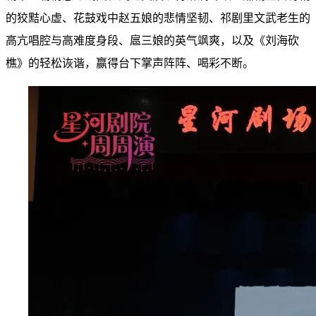
的狡黠心虚、花鼓戏中赵五娘的悲情坚韧、祁剧里文武老生的
高亢唱腔与高难度身段、扈三娘的英气飒爽，以及《刘海砍
樵》的轻松诙谐，赢得台下掌声阵阵、喝彩不断。