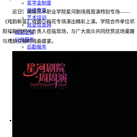
奖学金制度
继续教育
近日，湖南艺术职业学院
星河剧场周周演
特别专场——
艺术培训
《戏韵新苗》戏曲小梅花专场演出精彩上演。学院合作单位
祁
就业信息网
阳祁剧团
相关负责人莅临现场，与广大观众共同欣赏这场童趣
校友之家
公共服务
与戏韵交融的戏曲盛宴。
后勤服务
图书服务
档案服务
博物馆服务
信息化服务
办事流程
电话查询
办公地点列表
就业服务
网上办事
信息公开
基本信息
招生考试