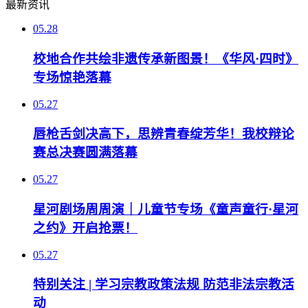
最新资讯
05.28
校地合作共绘非遗传承新图景！《华风·四时》
专场惊艳落幕
05.27
唇枪舌剑决高下，思辨青春绽芳华！我校辩论
赛总决赛圆满落幕
05.27
星河剧场周周演｜儿童节专场《童声童行·星河
之约》开启抢票！
05.27
特别关注 | 学习宗教政策法规 防范非法宗教活
动