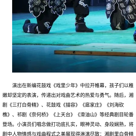
演出在新编花鼓戏《戏里少年》中拉开帷幕，孩子们以稚
嫩却坚定的表演，传递出对戏曲艺术的热爱与勇气。随后，湘
剧《三打白骨精》、花鼓戏《描容》《扈家庄》《刘海砍
樵》、祁剧《奈何桥》
《上天台》
《滑油山》等经典剧目轮番
登场。小演员们唱念做打功底扎实，眼神灵动、身段娴熟，将
剧中人物情感与戏曲程式之美展现得淋漓尽致：湘剧里白骨精