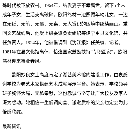
殊时代被下放农村。1964年，结发妻子不幸离世，留下5个未
成年子女，生活支离破碎。欧阳笃材一边照顾年幼儿女，一边
在无纸、无笔、无墨、无桌、无人赏识的困境中继续画画。重
回文艺战线后，他受上级委派负责组织筹建
宁乡县文化馆
，并
任负责人。1954年，他被借调到《沩江报》任美编、记者。
1981年在县文化馆离休，恰逢国家鼓励扶持“专职画家”，欧阳
笃材迎来事业春风。
欧阳妙良女士高度肯定了湖艺美术馆的建设工作，由衷感
谢学校为老艺术家搭建艺术成就展示平台。她表示，学校领导
班子胸怀大局，无私奉献，这份赤诚与坚守让广大校友及家人
深为感动。她相信一生低调向善、谦逊质朴的父亲也定会为此
倍感欣慰。
最新资讯