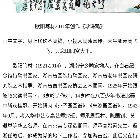
欧阳笃材2011年创作
《珍珠鸡》
画中文字：身上珍珠不卖钱，小视人间浊富缘。天生哪羡高飞
鸟，只恋田园赏大千。
欧阳笃材（1921-2014），湖南宁乡喻家坳人，
齐白石纪
念馆
特聘书画家、湖南省画院特聘画家、湖南省老年书画家研
究院艺术指导、湖南省直书画家协会艺术顾问。1925年开始跟
随叔父读书写字，8岁吟诗作对，14岁时在八百少年书法比赛
中斩获桂冠，开始研习《芥子园画谱》《朱涤吾画谱》。1943
年9月，考入
华中艺专
高艺师27班，师承周磊村、陈国钊、黄
遐举等华艺名师。在
南京美专
深造期间，师承高希舜先生。返
湘任教后，他成为党的地下工作者，参加游击战，此后又在特