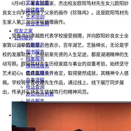
奖学金制度
6月6日，著名国画家、杰出校友欧阳笃材先生女儿欧阳妙
继续教育
良女士向学校捐赠了父亲的画作《珍珠鸡》。这是欧阳笃材先
艺术培训
生家人第三次向学校捐赠画作。
就业信息网
校友之家
党委书记李越胜代表学校接受捐赠，并向欧阳妙良女士全
公共服务
后勤服务
家致以诚挚的谢意。他表示，百年湖艺，艺脉绵长，无论是学
图书服务
校的发展轨迹，还是前辈先贤的人生足迹，都是湖湘精神的生
档案服务
动写照。欧阳笃材先生历经家庭与事业的双重考验，始终坚守
博物馆服务
信息化服务
艺术初心，最终赢得业界肯定，取得斐然成就，其精神令人感
办事流程
佩。学校将妥善收藏先生作品，通过线上、线下展厅同步展
电话查询
出，传承并弘扬先生坚韧笃行的精神风范。
办公地点列表
就业服务
网上办事
信息公开
基本信息
招生考试