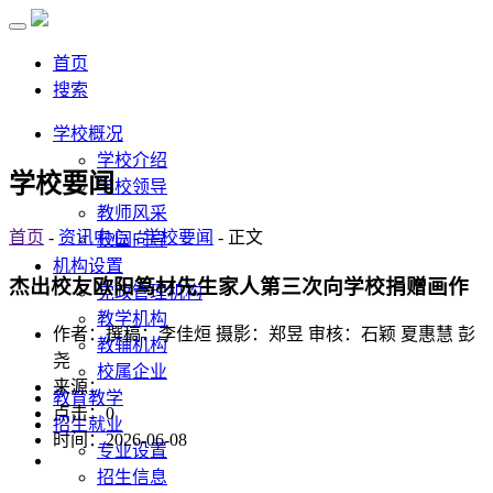
首页
搜索
学校概况
学校介绍
学校要闻
学校领导
教师风采
首页
-
资讯中心
-
学校要闻
- 正文
校园向导
机构设置
杰出校友欧阳笃材先生家人第三次向学校捐赠画作
党政管理机构
教学机构
作者：撰稿：李佳烜 摄影：郑昱 审核：石颖 夏惠慧 彭
教辅机构
尧
校属企业
来源：
教育教学
点击：
0
招生就业
时间：2026-06-08
专业设置
招生信息