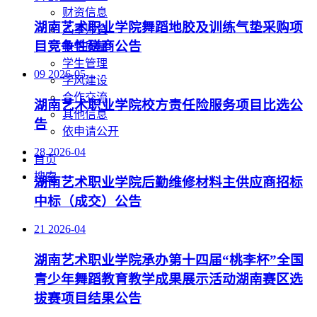
财资信息
湖南艺术职业学院舞蹈地胶及训练气垫采购项
人事师资
目竞争性磋商公告
教学质量
学生管理
09
2026-05
学风建设
合作交流
湖南艺术职业学院校方责任险服务项目比选公
其他信息
告
依申请公开
28
2026-04
首页
搜索
湖南艺术职业学院后勤维修材料主供应商招标
中标（成交）公告
21
2026-04
湖南艺术职业学院承办第十四届“桃李杯”全国
青少年舞蹈教育教学成果展示活动湖南赛区选
拔赛项目结果公告