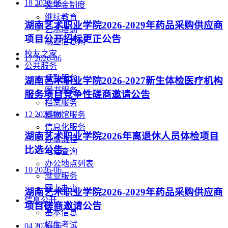
18
2026-06
奖学金制度
继续教育
湖南艺术职业学院2026-2029年药品采购供应商
艺术培训
项目公开招标更正公告
就业信息网
校友之家
17
2026-06
公共服务
后勤服务
湖南艺术职业学院2026-2027新生体检医疗机构
图书服务
服务项目竞争性磋商邀请公告
档案服务
12
2026-06
博物馆服务
信息化服务
湖南艺术职业学院2026年离退休人员体检项目
办事流程
比选公告
电话查询
办公地点列表
10
2026-06
就业服务
网上办事
湖南艺术职业学院2026-2029年药品采购供应商
信息公开
项目磋商邀请公告
基本信息
招生考试
04
2026-06