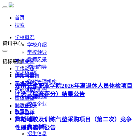
首页
搜索
学校概况
资讯中心
学校介绍
学校领导
教师风采
学校要闻
招标采购
校园向导
工作动态
23
2026-06
机构设置
通知与公告
党政管理机构
艺术实践
湖南艺术职业学院2026年离退休人员体检项目
教学机构
招标采购
比选（综合评分）结果公告
教辅机构
媒体聚焦
校属企业
时政头条
18
2026-06
教育教学
党建工作
招生就业
舞蹈地胶及训练气垫采购项目（第二次）竞争
专业设置
性磋商邀请公告
招生信息